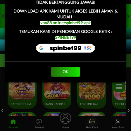
TIDAK BERTANGGUNG JAWAB!
DOWNLOAD APK KAMI UNTUK AKSES LEBIH AMAN &
MUDAH :
HOT GAMES
SLOTS
LIVE CASINO
RACE
TOGEL
OL
vpn88.online/spinbet99-apk
TEMUKAN KAMI DI PENCARIAN GOOGLE KETIK :
SPINBET99
Game Populer
Tap Saya!
OK
GATES OF OLYMPUS POP
BANG GACOR 1000
FORTUNE GARUDA 1000
Beranda
Promosi
Masuk
Hub. Kami
Akun Saya