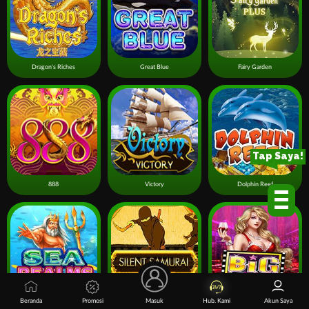
Dragon's Riches
Great Blue
Fairy Garden
Tap Saya!
888
Victory
Dolphin Reef
Beranda
Promosi
Masuk
Hub. Kami
Akun Saya
Sea Realms
Samurai
Big Shot