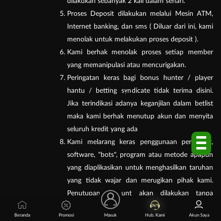
dilakukan sebanyak 2 kali dalam sehari.
Proses Deposit dilakukan melalui Mesin ATM,
Internet banking, dan sms ( Diluar dari ini, kami
menolak untuk melakukan proses deposit ).
Kami berhak menolak proses setiap member
yang memanipulasi atau mencurigakan.
Peringatan keras bagi bonus hunter / player
hantu / betting syndicate tidak terima disini.
Jika terindikasi adanya keganjilan dalam betlist
Tap Saya!
maka kami berhak menutup akun dan menyita
seluruh kredit yang ada
Kami melarang keras penggunaan perangkat,
software, "bots", program atau metode apapun
yang diaplikasikan untuk menghasilkan taruhan
yang tidak wajar dan merugikan pihak kami.
Penutupan account akan dilakukan tanpa
adanya pemberitahuan terlebih dahulu dan
Beranda
Promosi
Masuk
Hub. Kami
Akun Saya
semua kemenangan dari taruhan yang dilakukan