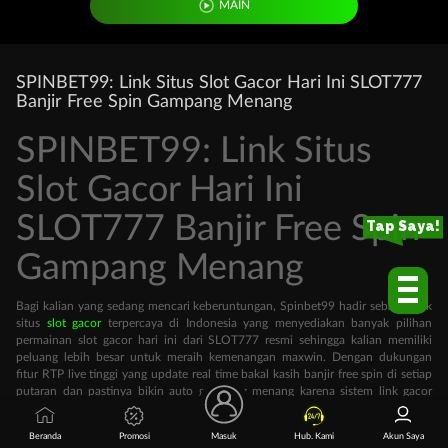
MAIN
SPINBET99: Link Situs Slot Gacor Hari Ini SLOT777
Banjir Free Spin Gampang Menang
SPINBET99: Link Situs
Slot Gacor Hari Ini
SLOT777 Banjir Free Spin
Tap Saya!
Gampang Menang
Bagi kalian yang sedang mencari keberuntungan, Spinbet99 hadir sebagai link
situs
slot gacor
terpercaya di Indonesia yang menyediakan banyak pilihan
permainan slot gacor hari ini dari SLOT777 resmi sehingga kalian memiliki
peluang lebih besar untuk meraih kemenangan maxwin. Dengan dukungan
fitur RTP live tinggi yang update real time bakal kasih banjir free spin di setiap
putaran dan pastinya bikin auto gampang menang karena sistem link gacor
dirancang khusus agar semua member bisa merasakan sensasi jackpot setiap
hari. Kami berkomitmen memberikan pengalaman bermain
slot
online terbaik
Beranda
Promosi
Masuk
Hub. Kami
Akun Saya
dengan akses lebih mudah dan cepat, jadi jangan lewatkan kesempatan emas