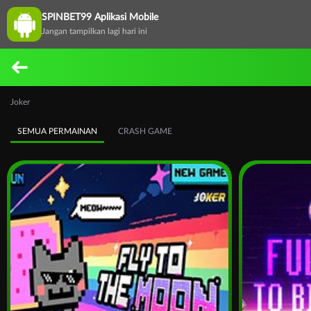
SPINBET99 Aplikasi Mobile
Jangan tampilkan lagi hari ini
Joker
SEMUA PERMAINAN
CRASH GAME