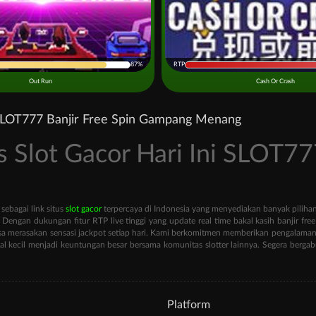
87%
RTP
Out Run
Cash Or Crash
i SLOT777 Banjir Free Spin Gampang Menang
 Slot Gacor Hari Ini SLOT777
sebagai link situs
slot gacor
terpercaya di Indonesia yang menyediakan banyak pilihan 
engan dukungan fitur RTP live tinggi yang update real time bakal kasih banjir fre
isa merasakan sensasi jackpot setiap hari. Kami berkomitmen memberikan pengalama
 kecil menjadi keuntungan besar bersama komunitas slotter lainnya. Segera bergabu
Platform