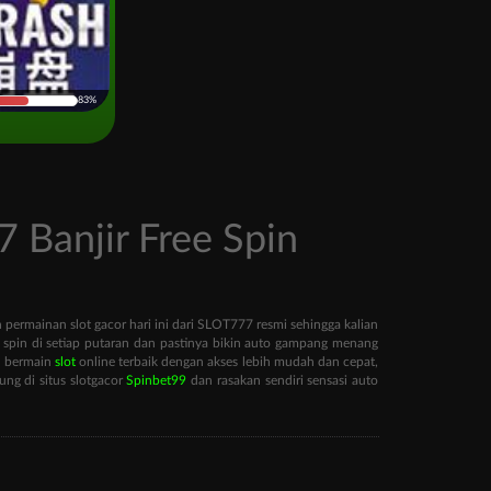
83%
 Banjir Free Spin
permainan slot gacor hari ini dari SLOT777 resmi sehingga kalian
e spin di setiap putaran dan pastinya bikin auto gampang menang
n bermain
slot
online terbaik dengan akses lebih mudah dan cepat,
ng di situs slotgacor
Spinbet99
dan rasakan sendiri sensasi auto