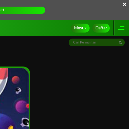
×
UH
Masuk
Daftar