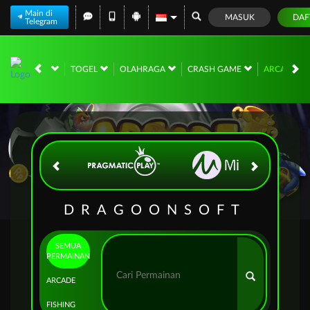
Main di
MASUK
DAF
Telegram
NO
RACE
TOGEL
OLAHRAGA
CRASH GAME
ARCADE
DRAGOONSOFT
SEMUA
PERMAINAN
ARCADE
FISHING