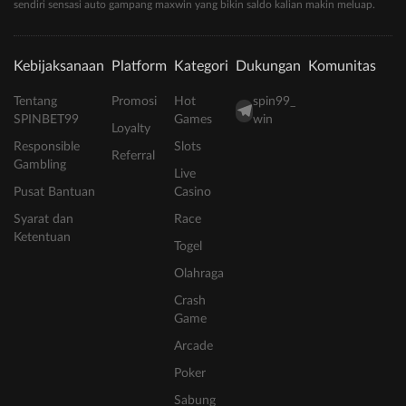
sendiri sensasi auto gampang maxwin yang bikin saldo kalian makin meluap.
Kebijaksanaan
Platform
Kategori
Dukungan
Komunitas
Tentang
Promosi
Hot
spin99_
SPINBET99
Games
win
Loyalty
Responsible
Slots
Referral
Gambling
Live
Pusat Bantuan
Casino
Syarat dan
Race
Ketentuan
Togel
Olahraga
Crash
Game
Arcade
Poker
Sabung