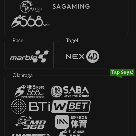
Race
Togel
Tap Saya!
Olahraga