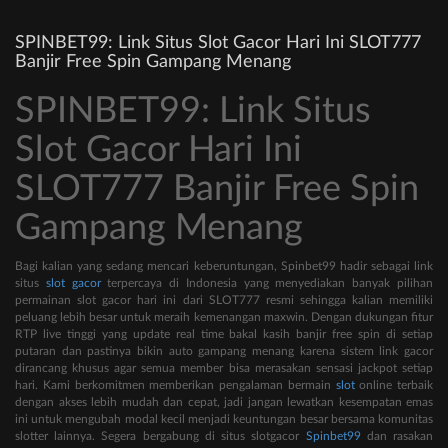
SPINBET99: Link Situs Slot Gacor Hari Ini SLOT777
Banjir Free Spin Gampang Menang
SPINBET99: Link Situs
Slot Gacor Hari Ini
SLOT777 Banjir Free Spin
Gampang Menang
Bagi kalian yang sedang mencari keberuntungan, Spinbet99 hadir sebagai link
situs
slot gacor
terpercaya di Indonesia yang menyediakan banyak pilihan
permainan slot gacor hari ini dari SLOT777 resmi sehingga kalian memiliki
peluang lebih besar untuk meraih kemenangan maxwin. Dengan dukungan fitur
RTP live tinggi yang update real time bakal kasih banjir free spin di setiap
putaran dan pastinya bikin auto gampang menang karena sistem link gacor
dirancang khusus agar semua member bisa merasakan sensasi jackpot setiap
hari. Kami berkomitmen memberikan pengalaman bermain
slot
online terbaik
dengan akses lebih mudah dan cepat, jadi jangan lewatkan kesempatan emas
ini untuk mengubah modal kecil menjadi keuntungan besar bersama komunitas
slotter lainnya. Segera bergabung di situs slotgacor
Spinbet99
dan rasakan