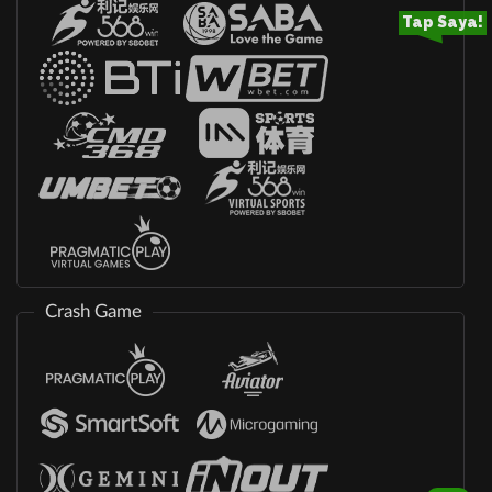
Tap Saya!
Crash Game