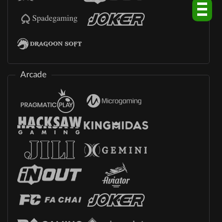
Arcade