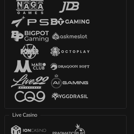
Live Casino