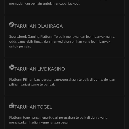
memudahkan pemain untuk mencapai jackpot
TARUHAN OLAHRAGA
Sportsbook Gaming Platform Terbaik menawarkan lebih banyak game,
odds yang lebih tinggi, dan menyediakan pilihan yang lebih banyak
untuk pemain.
TARUHAN LIVE KASINO
Platform Pilihan bagi perusahaan-perusahaan terbaik di dunia, dengan
pilihan variasi game terbanyak
TARUHAN TOGEL
Platform togel yang menarik dari perusahan terbaik di dunia yang
menawarkan hadiah kemenangan besar