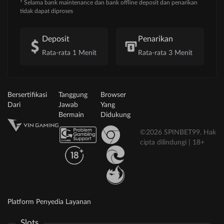
* Selama bank maintenance dan bank offline deposit dan penarikan
tidak dapat diproses
Deposit
Penarikan
Rata-rata 1 Menit
Rata-rata 3 Menit
Bersertifikasi
Tanggung
Browser
Dari
Jawab
Yang
Bermain
Didukung
©2026 SPINBET99. Hak
cipta dilindungi | 18+
Platform Penyedia Layanan
Slots