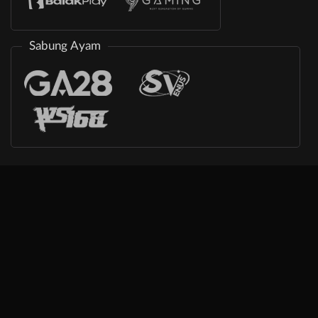
Sabung Ayam