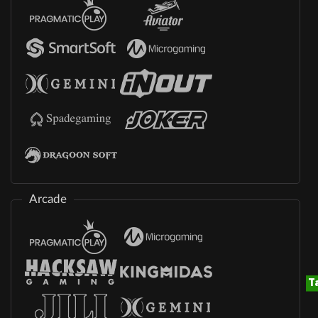
Arcade
T