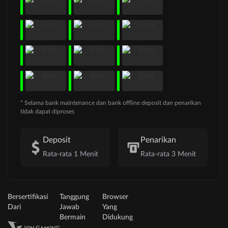
* Selama bank maintenance dan bank offline deposit dan penarikan
tidak dapat diproses
Deposit
Penarikan
Rata-rata 1 Menit
Rata-rata 3 Menit
Bersertifikasi
Tanggung
Browser
Dari
Jawab
Yang
Bermain
Didukung