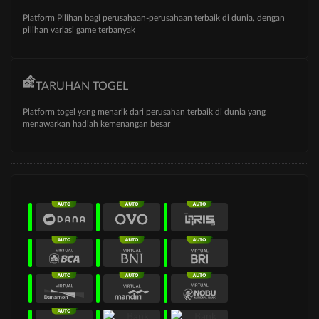
Platform Pilihan bagi perusahaan-perusahaan terbaik di dunia, dengan
pilihan variasi game terbanyak
TARUHAN TOGEL
Platform togel yang menarik dari perusahan terbaik di dunia yang
menawarkan hadiah kemenangan besar