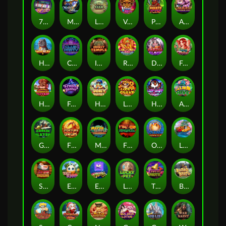
77 FORTUNE
Magic Wheel
Little Farm
Venice Mask
PIRATE LEGEND
Alice Wonderland
House of Dog
Club Party
Insect Temple
Rio Carnival
Daruma Block
Fairy of Riches
Hawaiian Totem
Fruity Jester
Honey Bee Bee
Lucky Snake
Hip Hop Penguin
Alien Hive
Goblin Slayer
FORTUNE DRUM
MAYAN TEMPLE
FIRE KINGDOM
OCEAN ADVENTURE
LUCKY BEASTS
SUSHI BONANZA
EGGY BUNNIES
EMONJI
LUCKY PET
TUTTI FRUTTI
BONUS BEAR