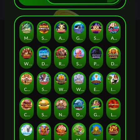
Mystical Beasts
Snake Castle
Aliens Madness
GREAT BLUE
Sea Circus
A NIGHT OUT
WILD WEST
DOLPHIN TREASURE
RAGNAROK FIRE STORM
Sweet Buffet
PANTHER MOON
DRAGON GATE
Cai Shen Do
5 DRAGONS
Wings of God
Winter Magic
Excalibur Legend
IRISH LUCK
Chinese Fair
SAFARI HEAT
Neko The Fortune Cat
DOLPHIN REEF
GREEN GOLD
LOTTO MADNESS