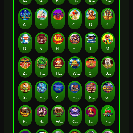
ICELAND
GOD OF WEALTH
Red Chilli
MARIO GOLF
BOY KING
FORTUNE DRAGON 88
Aladdin Wishes
EASTER BUNNY
TIKI TORCH
CANDY CRUSH
DOG FORTUNE
Rising Maya
Doraemon
50 DRAGONS
HELL HOT 100
HALLOWIN
TRIPLE TWISTER
MARIO AND FRIENDS
ZHAO CAI JIN BAO
TWIN DRAGON
HAPPY NEW YEAR
WORLD CUP FRENZY
50 LIONS
BAI SHI
SUSHI DELIGHT
Frozen Joker
AROWANAS LUCK
HIGHWAY KING
RICH AND WEALTHY
Genies Blessing
FORTUNE LIONS
BOBA BOBA
WATER MARGIN
Celestial Goddess
LUCKY JOKER 5
FUNTASTIC FRUIT