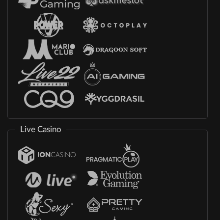
Live Casino