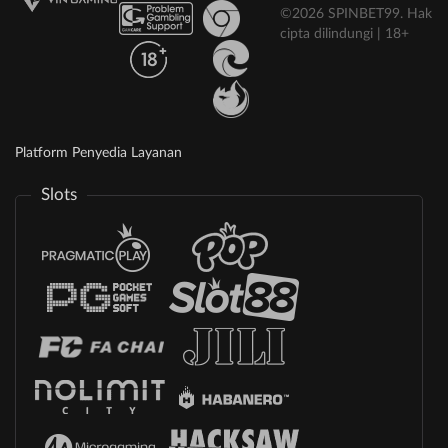
©2026 SPINBET99. Hak
cipta dilindungi | 18+
Platform Penyedia Layanan
Slots