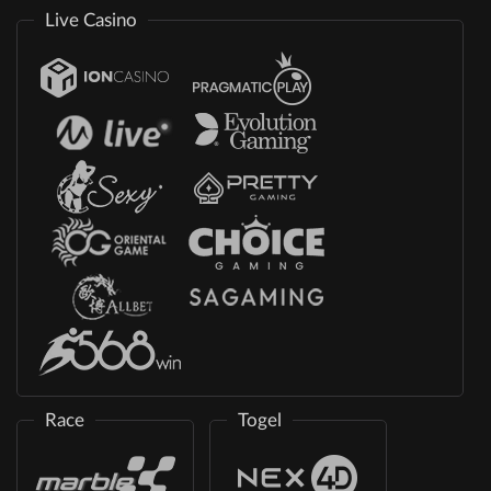
Live Casino
Race
Togel