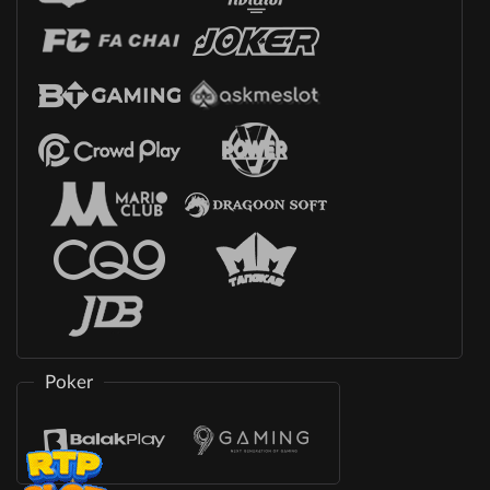
Poker