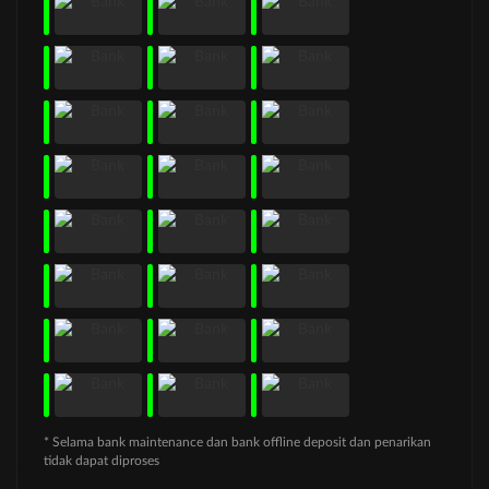
* Selama bank maintenance dan bank offline deposit dan penarikan
tidak dapat diproses