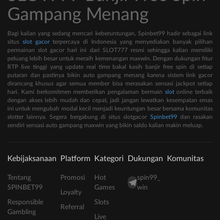
Gampang Menang
Bagi kalian yang sedang mencari keberuntungan, Spinbet99 hadir sebagai link
situs
slot gacor
terpercaya di Indonesia yang menyediakan banyak pilihan
permainan slot gacor hari ini dari SLOT777 resmi sehingga kalian memiliki
peluang lebih besar untuk meraih kemenangan maxwin. Dengan dukungan fitur
RTP live tinggi yang update real time bakal kasih banjir free spin di setiap
putaran dan pastinya bikin auto gampang menang karena sistem link gacor
dirancang khusus agar semua member bisa merasakan sensasi jackpot setiap
hari. Kami berkomitmen memberikan pengalaman bermain
slot
online terbaik
dengan akses lebih mudah dan cepat, jadi jangan lewatkan kesempatan emas
ini untuk mengubah modal kecil menjadi keuntungan besar bersama komunitas
slotter lainnya. Segera bergabung di situs slotgacor
Spinbet99
dan rasakan
sendiri sensasi auto gampang maxwin yang bikin saldo kalian makin meluap.
Kebijaksanaan
Platform
Kategori
Dukungan
Komunitas
Tentang
Promosi
Hot
spin99_
SPINBET99
Games
win
Loyalty
Responsible
Slots
Referral
Gambling
Live