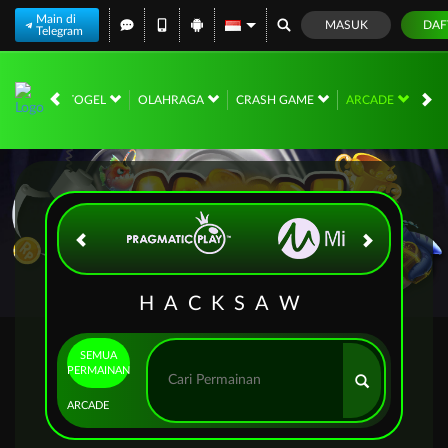
Main di
MASUK
DAF
Telegram
RACE
TOGEL
OLAHRAGA
CRASH GAME
ARCADE
PO
HACKSAW
SEMUA
PERMAINAN
ARCADE