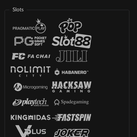
Slots