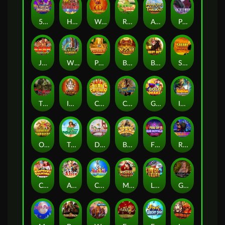
5 Fortune Dragon
Happy Lantern
Wealth
Robin Hood
Amazing Thailand
Panther Moon
JAPAN
Wild Elements
Pay Dirt
Big Prosperity
Best Bet
SAFARI Heat
Three Kingdoms
India
Crown Of Fire
Captain
Gold Bonanza
Indihn Dkehming
Orient
Thai
Dollar Eagle
Bonus Bears
Fire of Rue Royale
Runaway
Crazy Restaurant
Alice
Caster Surprise
Mystery Of The Orient
Life of luxury II
Glamourous World