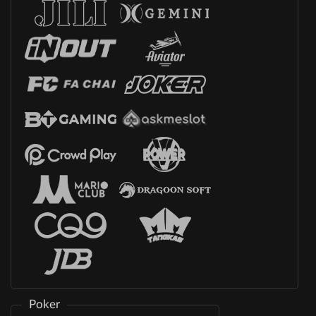
Poker