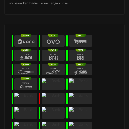
menawarkan hadiah kemenangan besar