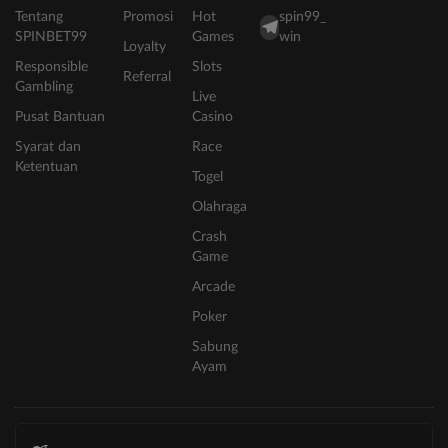
Tentang
Promosi
Hot
spin99_
SPINBET99
Games
win
Loyalty
Responsible
Slots
Referral
Gambling
Live
Pusat Bantuan
Casino
Syarat dan
Race
Ketentuan
Togel
Olahraga
Crash
Game
Arcade
Poker
Sabung
Ayam