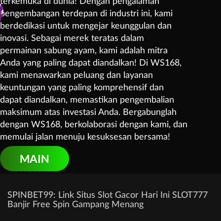
terkemuka di dunia! Dengan pengalaman
pengembangan terdepan di industri ini, kami
berdedikasi untuk mengejar keunggulan dan
inovasi. Sebagai merek teratas dalam
permainan sabung ayam, kami adalah mitra
Anda yang paling dapat diandalkan! Di WS168,
kami menawarkan peluang dan layanan
keuntungan yang paling komprehensif dan
dapat diandalkan, memastikan pengembalian
maksimum atas investasi Anda. Bergabunglah
dengan WS168, berkolaborasi dengan kami, dan
memulai jalan menuju kesuksesan bersama!
MAIN
SPINBET99: Link Situs Slot Gacor Hari Ini SLOT777
Banjir Free Spin Gampang Menang