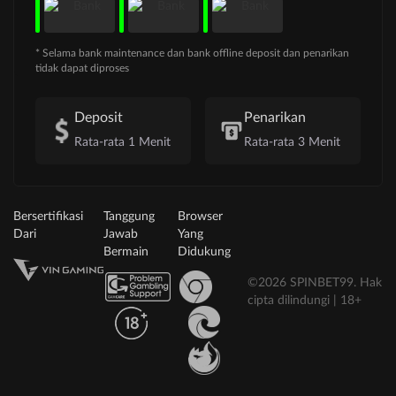
* Selama bank maintenance dan bank offline deposit dan penarikan
tidak dapat diproses
Deposit
Penarikan
Rata-rata 1 Menit
Rata-rata 3 Menit
Bersertifikasi
Tanggung
Browser
Dari
Jawab
Yang
Bermain
Didukung
©2026 SPINBET99. Hak
cipta dilindungi | 18+