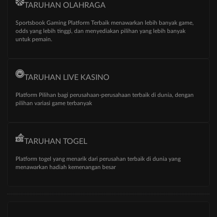
TARUHAN OLAHRAGA
Sportsbook Gaming Platform Terbaik menawarkan lebih banyak game,
odds yang lebih tinggi, dan menyediakan pilihan yang lebih banyak
untuk pemain.
TARUHAN LIVE KASINO
Platform Pilihan bagi perusahaan-perusahaan terbaik di dunia, dengan
pilihan variasi game terbanyak
TARUHAN TOGEL
Platform togel yang menarik dari perusahan terbaik di dunia yang
menawarkan hadiah kemenangan besar