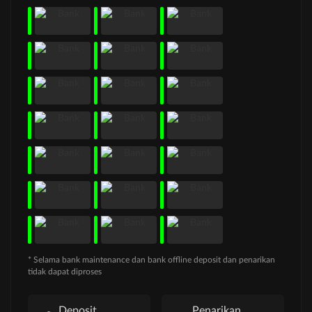
* Selama bank maintenance dan bank offline deposit dan penarikan
tidak dapat diproses
Deposit
Penarikan