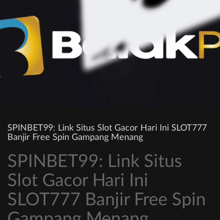
SPINBET99: Link Situs Slot Gacor Hari Ini SLOT777
Banjir Free Spin Gampang Menang
SPINBET99: Link Situs
Slot Gacor Hari Ini
SLOT777 Banjir Free Spin
Gampang Menang