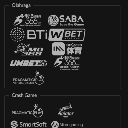
Olahraga
Crash Game