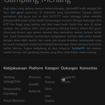
Bagi kalian yang sedang mencari keberuntungan, Spinbet99 hadir sebagai link
situs
slot gacor
terpercaya di Indonesia yang menyediakan banyak pilihan
permainan slot gacor hari ini dari SLOT777 resmi sehingga kalian memiliki
peluang lebih besar untuk meraih kemenangan maxwin. Dengan dukungan fitur
RTP live tinggi yang update real time bakal kasih banjir free spin di setiap
putaran dan pastinya bikin auto gampang menang karena sistem link gacor
dirancang khusus agar semua member bisa merasakan sensasi jackpot setiap
hari. Kami berkomitmen memberikan pengalaman bermain
slot
online terbaik
dengan akses lebih mudah dan cepat, jadi jangan lewatkan kesempatan emas
ini untuk mengubah modal kecil menjadi keuntungan besar bersama komunitas
slotter lainnya. Segera bergabung di situs slotgacor
Spinbet99
dan rasakan
sendiri sensasi auto gampang maxwin yang bikin saldo kalian makin meluap.
Kebijaksanaan
Platform
Kategori
Dukungan
Komunitas
Tentang
Promosi
Hot
spin99_
SPINBET99
Games
win
Loyalty
Responsible
Slots
Referral
Gambling
Live
Pusat Bantuan
Casino