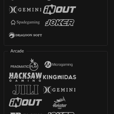
Arcade