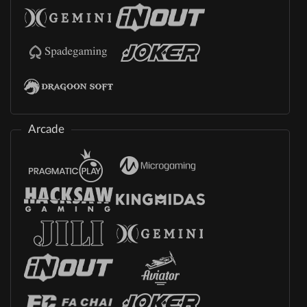
Arcade