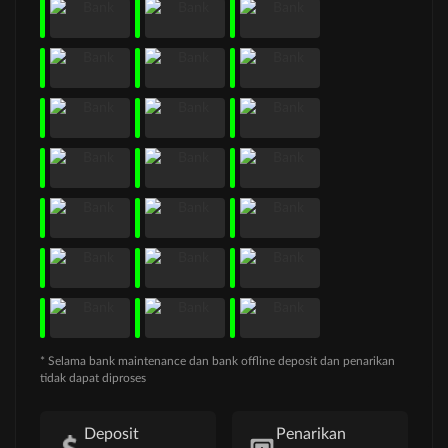
* Selama bank maintenance dan bank offline deposit dan penarikan
tidak dapat diproses
Deposit
Penarikan