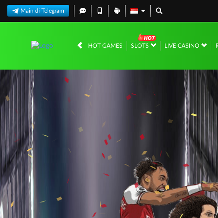
Main di Telegram
HOT GAMES
SLOTS
LIVE CASINO