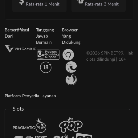
Rata-rata 1 Menit
Rata-rata 3 Menit
Bersertifikasi
Tanggung
Browser
Dari
Jawab
Yang
Bermain
Didukung
©2026 SPINBET99. Hak
cipta dilindungi | 18+
Platform Penyedia Layanan
Slots