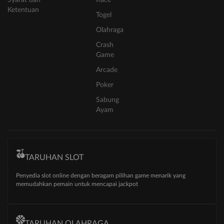
Syarat dan
Race
Ketentuan
Togel
Olahraga
Crash
Game
Arcade
Poker
Sabung
Ayam
TARUHAN SLOT
Penyedia slot online dengan beragam pilihan game menarik yang
memudahkan pemain untuk mencapai jackpot
TARUHAN OLAHRAGA