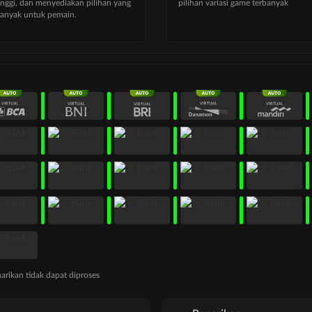
tinggi, dan menyediakan pilihan yang
pilihan variasi game terbanyak
banyak untuk pemain.
arikan tidak dapat diproses