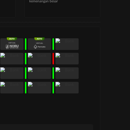
kemenangan besar