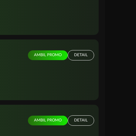
AMBIL PROMO
DETAIL
AMBIL PROMO
DETAIL