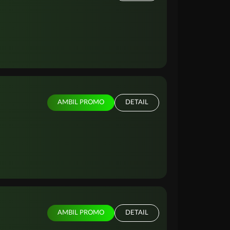
AMBIL PROMO
DETAIL
AMBIL PROMO
DETAIL