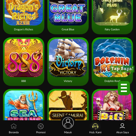
Dragon's Riches
Great Blue
Fairy Garden
Tap Saya!
888
Victory
Dolphin Reef
Beranda
Promosi
Masuk
Hub. Kami
Akun Saya
Sea Realms
Samurai
Big Shot