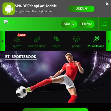
×
SPINBET99 Aplikasi Mobile
UNDUH
Jangan tampilkan lagi hari ini
Masuk
Daftar
MES
SLOTS
LIVE CASINO
RACE
TOGEL
OLAHRAGA
CR