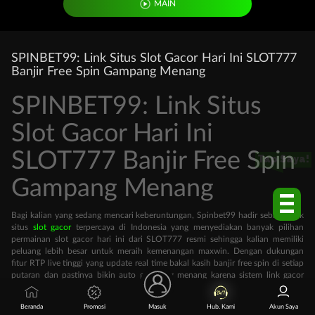
MAIN
SPINBET99: Link Situs Slot Gacor Hari Ini SLOT777
Banjir Free Spin Gampang Menang
SPINBET99: Link Situs
Slot Gacor Hari Ini
SLOT777 Banjir Free Spin
Tap Saya!
Gampang Menang
Bagi kalian yang sedang mencari keberuntungan, Spinbet99 hadir sebagai link
situs
slot gacor
terpercaya di Indonesia yang menyediakan banyak pilihan
permainan slot gacor hari ini dari SLOT777 resmi sehingga kalian memiliki
peluang lebih besar untuk meraih kemenangan maxwin. Dengan dukungan
fitur RTP live tinggi yang update real time bakal kasih banjir free spin di setiap
putaran dan pastinya bikin auto gampang menang karena sistem link gacor
dirancang khusus agar semua member bisa merasakan sensasi jackpot setiap
hari. Kami berkomitmen memberikan pengalaman bermain
slot
online terbaik
Beranda
Promosi
Masuk
Hub. Kami
Akun Saya
dengan akses lebih mudah dan cepat, jadi jangan lewatkan kesempatan emas