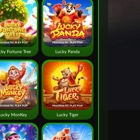
cky Fortune Tree
Lucky Panda
Lucky MonKey
Lucky Tiger