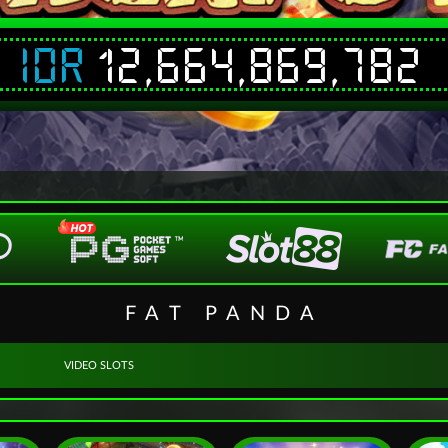
IDR
12,664,869,782
FAT PANDA
VIDEO SLOTS