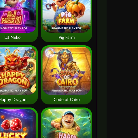
DJ Neko
Pig Farm
Happy Dragon
Code of Cairo