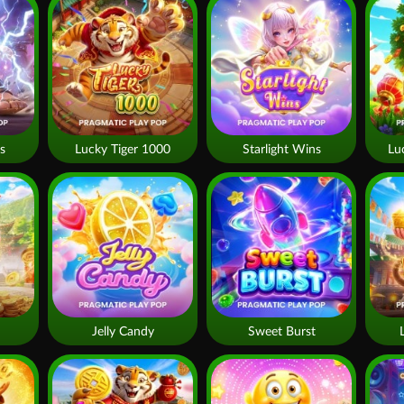
s
Lucky Tiger 1000
Starlight Wins
Lu
Jelly Candy
Sweet Burst