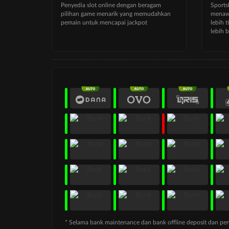
Penyedia slot online dengan beragam
Sports
pilihan game menarik yang memudahkan
menawa
pemain untuk mencapai jackpot
lebih 
lebih 
* Selama bank maintenance dan bank offline deposit dan pen