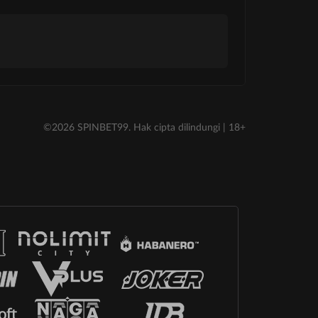
©2026 SPINBET99. Hak cipta dilindungi | 18+