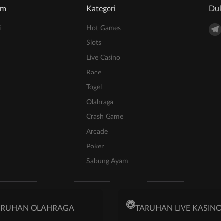
rm
Kategori
Du
i
Hot Games
Slots
Live Casino
Race
Togel
Olahraga
Crash Game
Arcade
Poker
Sabung Ayam
ARUHAN OLAHRAGA
TARUHAN LIVE KASIN