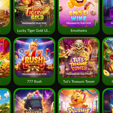
e
Lucky Tiger Gold Ultimate
Emotiwins
g
777 Rush
Tut's Treasure Tower