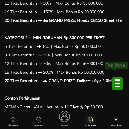
12 Tiket Beruntun → 50% | Max Bonus Rp 15.000.000
16 Tiket Beruntun → 150% | Max Bonus Rp 20.000.000
20 Tiket Beruntun →
🏍️ GRAND PRIZE: Honda CB150 Street Fire
KATEGORI 2 — MIN. TARUHAN Rp 300.000 PER TIKET
5 Tiket Beruntun → 8% | Max Bonus Rp 50.000.000
8 Tiket Beruntun → 25% | Max Bonus Rp 50.000.000
12 Tiket Beruntun → 70% | Max Bonus Rp 50.000.000
Tap Saya!
16 Tiket Beruntun → 200% | Max Bonus Rp 50.000.000
20 Tiket Beruntun →
🚗 GRAND PRIZE: Daihatsu Ayla 1.0M AT
Contoh Perhitungan:
MENANG atau KALAH beruntun 11 Tiket @ Rp 50.000
Total: Rp 50.000 × 11 = Rp 550.000
Bonus 25%: Rp 550.000 × 25% = Rp 137.500 ✅
Beranda
Promosi
Masuk
Hub. Kami
Akun Saya